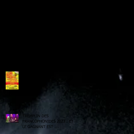
Info Tremplin
Petit bœuf avec les Barrio Populo !
Derniers Billets
LE CARRÉ CRÉOLE
TREMPLIN DES
FRANCOPHONIDES 2023 : ET
LE GAGNANT EST ….