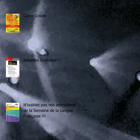
Carré Créole
Navettes Gratuites !
N'oubliez pas nos animations
de la Semaine de la Langue
Française !!!