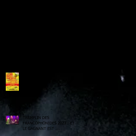
Info Tremplin
Petit bœuf avec les Barrio Populo !
Derniers Billets
LE CARRÉ CRÉOLE
TREMPLIN DES
FRANCOPHONIDES 2023 : ET
LE GAGNANT EST ….