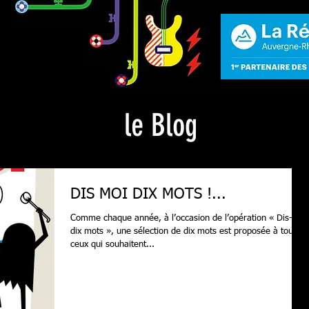
le Blog
DIS MOI DIX MOTS !...
Comme chaque année, à l’occasion de l’opération « Dis-moi
dix mots », une sélection de dix mots est proposée à tous
ceux qui souhaitent...