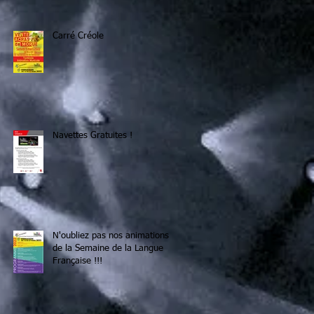
Carré Créole
Navettes Gratuites !
N'oubliez pas nos animations
de la Semaine de la Langue
Française !!!