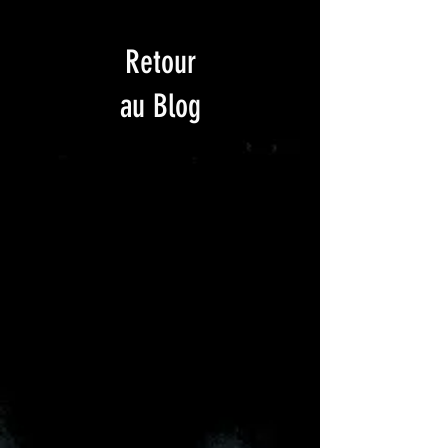
Retour
au Blog
Les Francophonides 7e
Edition
7 ans : l'âge de raison pour les 
Francophonides ?? Non certainement 
pas, au contraire...
Plus que jamais l'association Echanges 
Francophones, à l'origine du projet, a 
l'envie de faire bouger les lignes et 
d'ouvrir encore plus grandes les portes 
de la Francophonie.