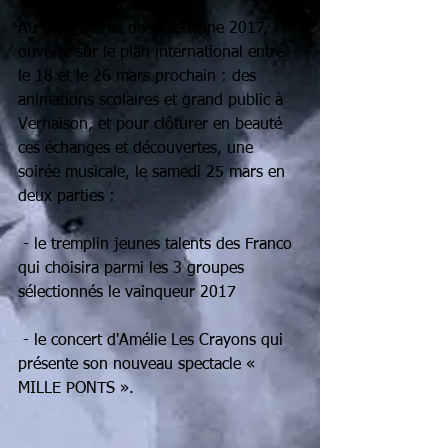
Au programme de la semaine 2017, 
ouverte sur le plan international entre 
le 18 et le 26 mars prochain : des 
animations scolaires et grand public à 
Vernaison, et pour clôturer en beauté 
ces échanges et découvertes, une 
soirée musicale, le samedi 25 mars en 
deux parties :
 - le tremplin jeunes talents des Franco 
qui choisira parmi les 3 groupes 
sélectionnés le vainqueur 2017
 - le concert d'Amélie Les Crayons qui 
présente son nouveau spectacle « 
MILLE PONTS ».