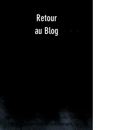
Retour
au Blog
Voyage en terre
(in)connue.
Valises bouclées, passeports dans la 
poche, billets électroniques dans la 
main, Julien, Sophie, Jocelyn, Mathieu 
et Mathilde sont prêts à embarquer 
pour la Belle Province. Deux semaines 
outre-Atlantique pour retrouver des 
membres d’Échanges Francophones 
exilés et goûter aux plaisirs du Québec 
: l’accent charmant et surprenant, la 