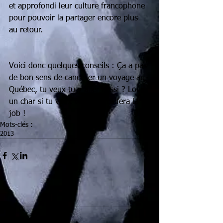
et approfondi leur culture francophone 
pour pouvoir la partager encore plus 
au retour.
Voici donc quelques conseils : Ça a pas 
de bon sens de canceller un voyage au 
Québec, tu veux tu y aller aussi ? Loue 
un char si tu veux visiter et ça fera la 
job !
Mots-clés :
2013
Commentaires