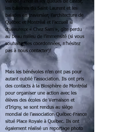
viande fumée et les queues de castor, 
les baleines du Saint-Laurent et les 
balades en traversier, l’architecture de 
Québec et Montréal et l’accueil si 
chaleureux « Chez Sam », gîte perdu 
au beau milieu de l’immensité (si vous 
souhaitez les coordonnées, n’hésitez 
pas à nous contacter)!
Mais les bénévoles n’en ont pas pour 
autant oublié l’association. Ils ont pris 
des contacts à la Biosphère de Montréal 
pour organiser une action avec les 
élèves des écoles de Vernaison et 
d’Irigny, se sont rendus au siège 
mondial de l’association Québec-France 
situé Place Royale à Québec. Ils ont 
également réalisé un reportage photo 