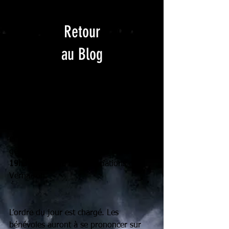
Retour
au Blog
AG de AEFSC le 16 mai !
Quelques acronymes pour vous 
informer que notre 
Association des 
Échanges Francophones Scientifiques 
et Culturels
 tiendra son assemblée 
générale le 
mercredi 16 mai à partir de 
19h30
 à la salle des associations de 
Vernaison.
L’ordre du jour est chargé. Les 
bénévoles auront à se prononcer sur 