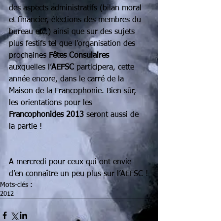
des aspects administratifs (bilan moral 
et financier, élections des membres du 
bureau etc.) ainsi que sur des sujets 
plus festifs tel que l’organisation des 
prochaines 
Fêtes Consulaires
auxquelles l’
AEFSC 
participera, cette 
année encore, dans le carré de la 
Maison de la Francophonie. Bien sûr, 
les orientations pour les 
Francophonides 2013
 seront aussi de 
la partie !
A mercredi pour ceux qui ont envie 
d’en connaître un peu plus sur l’AEFSC !
Mots-clés :
2012