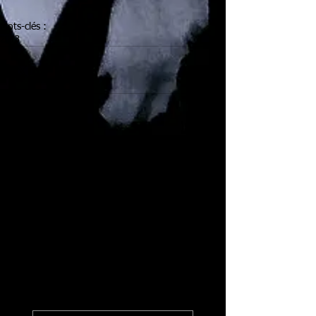
Mots-clés :
2013
Commentaires
Rédigez un commentaire...
Billets liés