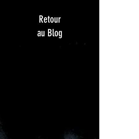
Retour
au Blog
La scène Québécoise aux
Francophonides
 Auteur compositeur interprète 
Montréalais, 
Bernard Adamus
 est la 
révélation de la nouvelle scène 
Québécoise en 2011.
En 2013, il assurera la première partie 
de la scène Francophone à Irigny.
Depuis son succès au festival de la 