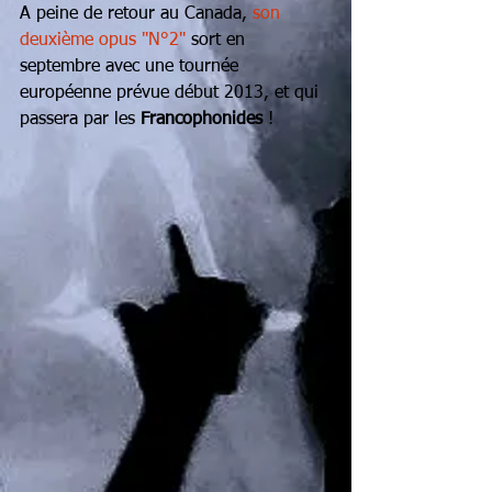
A peine de retour au Canada, 
son 
deuxième opus "N°2"
 sort en 
septembre avec une tournée 
européenne prévue début 2013, et qui 
passera par les 
Francophonides 
!