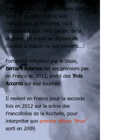
chanson de Petite Vallée (Québec), où 
il reçoit 6 des 12 prix décernés par les 
jurys et sa performance aux 
Francofolies de Montréal, où il 
remporte le prix Félix Leclerc de la 
chanson. Le public se déplace en 
nombre à chacun de ses concerts...!
Fortement influencé par le blues,
Bernard Adamus
 fait ses premiers pas 
en France en 2011, invité des 
Trois 
Accords
 sur leur tournée.
Il revient en France pour la seconde 
fois en 2012 sur la scène des 
Francofolies de la Rochelle, pour 
interpréter son
 premier album "Brun"
sorti en 2009.