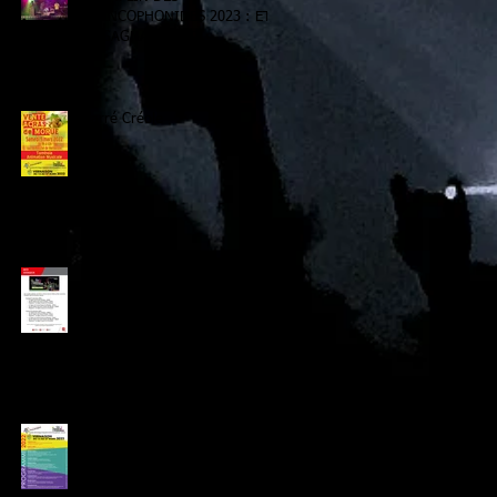
FRANCOPHONIDES 2023 : ET
LE GAGNANT EST ….
Carré Créole
Navettes Gratuites !
N'oubliez pas nos animations
de la Semaine de la Langue
Française !!!