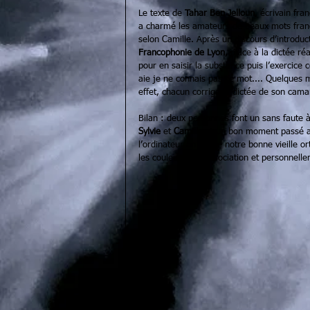
Le texte de 
Tahar Ben Jelloun
, écrivain fra
a charmé les amateurs de beaux mots fran
selon Camille. Après un discours d’introduc
Francophonie de Lyon
, place à la dictée r
pour en saisir la substance puis l’exercice 
aie je ne connais pas ce mot.... Quelques mi
effet, chacun corrige la dictée de son cama
Bilan : deux personnes font un sans faute à
Sylvie 
et 
Camille 
et un bon moment passé au
l’ordinateur on oublie notre bonne vieille or
les couleurs de l’association et personnelle