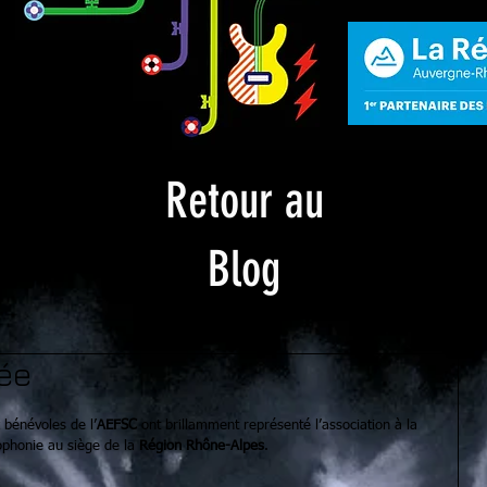
Retour au
Blog
tée
 bénévoles de l’
AEFSC 
ont brillamment représenté l’association à la 
ophonie au siège de la 
Région Rhône-Alpes
.